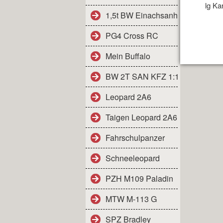
lg Ka
1,5t BW Einachsanhänger
PG4 Cross RC
Mein Buffalo
BW 2T SAN KFZ 1:16
Leopard 2A6
Taigen Leopard 2A6
Fahrschulpanzer
Schneeleopard
PZH M109 Paladin
MTW M-113 G
SPZ Bradley