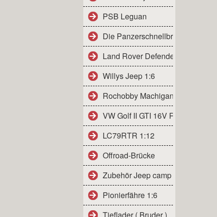
PSB Leguan
Die Panzerschnellbrücke
Land Rover Defender
Willys Jeep 1:6
Rochobby Machigan
VW Golf II GTI 16V Rally
LC79RTR 1:12
Offroad-Brücke
Zubehör Jeep camp 1:6
Pionierfähre 1:6
Tieflader ( Bruder )