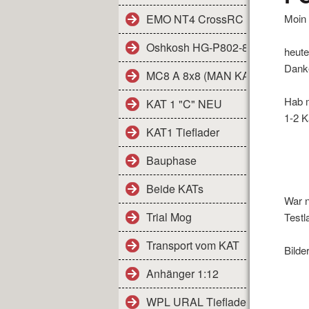
EMO NT4 CrossRC
Moin 
Oshkosh HG-P802-806
heute
Dank
MC8 A 8x8 (MAN KAT1)
Hab m
KAT 1 "C" NEU
1-2 K
KAT1 Tieflader
Bauphase
Beide KATs
War n
Trial Mog
Testl
Transport vom KAT
Bilde
Anhänger 1:12
WPL URAL Tieflader